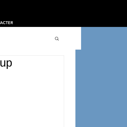
ACTER
oup