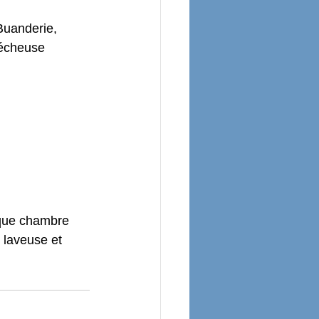
Buanderie, 
sécheuse 
que chambre 
 laveuse et 