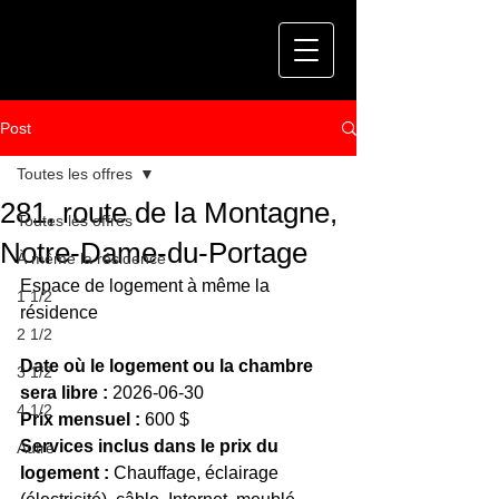
Post
Toutes les offres
281, route de la Montagne,
Toutes les offres
Notre-Dame-du-Portage
À même la résidence
Espace de logement à même la 
1 1/2
résidence
2 1/2
Date où le logement ou la chambre 
3 1/2
sera libre :
 2026-06-30
4 1/2
Prix mensuel :
 600 $
Services inclus dans le prix du 
Autre
logement :
 Chauffage, éclairage 