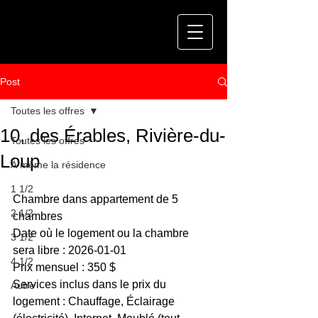
Post
Toutes les offres
10, des Érables, Rivière-du-
Toutes les offres
Loup
À même la résidence
1 1/2
Chambre dans appartement de 5 
2 1/2
chambres
Date où le logement ou la chambre 
3 1/2
sera libre : 2026-01-01
4 1/2
Prix mensuel : 350 $
Services inclus dans le prix du 
Autre
logement : Chauffage, Éclairage 