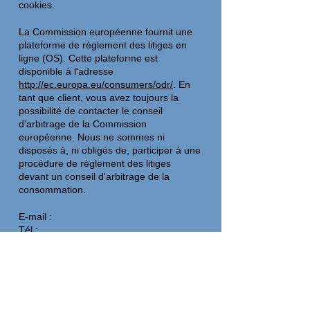
cookies.
La Commission européenne fournit une
plateforme de règlement des litiges en
ligne (OS). Cette plateforme est
disponible à l'adresse
http://ec.europa.eu/consumers/odr/
. En
tant que client, vous avez toujours la
possibilité de contacter le conseil
d'arbitrage de la Commission
européenne. Nous ne sommes ni
disposés à, ni obligés de, participer à une
procédure de règlement des litiges
devant un conseil d'arbitrage de la
consommation.
E-mail :
Tél :
Fax :
Adresse :